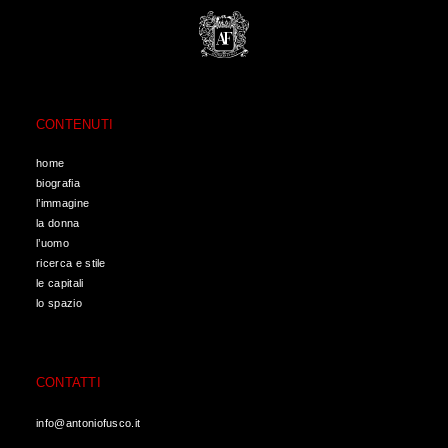
CONTENUTI
home
biografia
l’immagine
la donna
l’uomo
ricerca e stile
le capitali
lo spazio
CONTATTI
info@antoniofusco.it