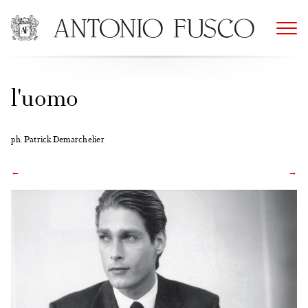
Skip
to
content
l'uomo
ph. Patrick Demarchelier
←
→